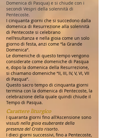
Domenica di Pasqua) e si chiude con i
secondi Vespri della solennità di
Pentecoste.
I cinquanta giorni che si succedono dalla
domenica di Resurrezione alla solennità
di Pentecoste si celebrano
nell'esultanza e nella gioia come un solo
giorno di festa, anzi come “la Grande
Domenica”.
Le domeniche di questo tempo vengono
considerate come domeniche di Pasqua
e, dopo la domenica della Resurrezione,
si chiamano domeniche “II, III, IV, V, VI, VII
di Pasqua”.
Questo sacro tempo di cinquanta giorni
termina con la domenica di Pentecoste, la
celebrazione della quale quindi chiude il
Tempo di Pasqua.
Carattere liturgico
I quaranta giorni fino all'Ascensione sono
vissuti
nella gioia esuberante della
presenza del Cristo risorto
.
I dieci giorni successivi, fino a Pentecoste,