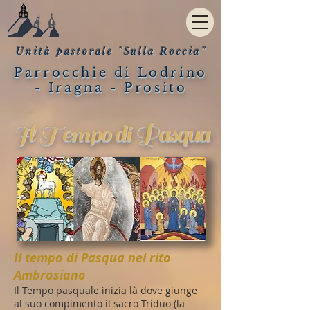
Unità pastorale "Sulla Roccia"
Parrocchie di Lodrino
- Iragna - Prosito
Il Tempo di Pasqua
Il tempo di Pasqua nel rito
Ambrosiano
Il Tempo pasquale inizia là dove giunge
al suo compimento il sacro Triduo (la