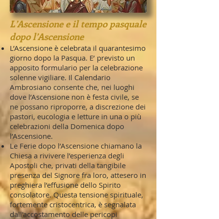
L’Ascensione e il tempo pasquale
dopo l’Ascensione
L’Ascensione è celebrata il quarantesimo
giorno dopo la Pasqua. E’ previsto un
apposito formulario per la celebrazione
solenne vigiliare. Il Calendario
Ambrosiano consente che, nei luoghi
dove l’Ascensione non è festa civile, se
ne possano riproporre, a discrezione dei
pastori, eucologia e letture in una o più
celebrazioni della Domenica dopo
l’Ascensione.
Le Ferie dopo l’Ascensione chiamano la
Chiesa a rivivere l’esperienza degli
Apostoli che, privati della tangibile
presenza del Signore fra loro, attesero in
preghiera l’effusione dello Spirito
consolatore. Questa tensione spirituale,
fortemente cristocentrica, è segnalata
dall'accostamento delle pericopi