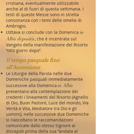
cristiana, eventualmente utilizzabile
anche al di fuori di questa settimana. I
testi di queste Messe sono in stretta
consonanza con i temi delle omelie di
Ambrogio.
L’ottava si conclude con la Domenica
in
Albis depositis
, che è incentrata sul
Vangelo della manifestazione del Risorto
“otto giorni dopo”.
Il tempo pasquale fino
all'Ascensione
Le Liturgie della Parola nelle due
Domeniche pasquali immediatamente
successive alla Domenica
in Albis
presentano alla contemplazione dei
credenti i lineamenti del Risorto (Agnello
di Dio, Buon Pastore, Luce del mondo, Via
Verità e Vita, Mediatore tra Dio e gli
uomini); nelle successive due Domeniche
si riascoltano le raccomandazioni
comunicate dallo stesso Signore ai
discepoli prima della sua “andata al