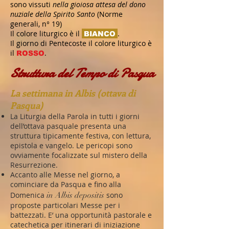
sono vissuti
nella gioiosa attesa del dono
nuziale della Spirito Santo
(Norme
generali, n° 19)
Il colore liturgico è il
.
BIANCO
Il giorno di Pentecoste il colore liturgico è
il
.
ROSSO
Struttura del Tempo di Pasqua
La settimana in Albis (ottava di
Pasqua)
La Liturgia della Parola in tutti i giorni
dell’ottava pasquale presenta una
struttura tipicamente festiva, con lettura,
epistola e vangelo. Le pericopi sono
ovviamente focalizzate sul mistero della
Resurrezione.
Accanto alle Messe nel giorno, a
cominciare da Pasqua e fino alla
Domenica
in Albis depositis
sono
proposte particolari Messe per i
battezzati. E’ una opportunità pastorale e
catechetica per itinerari di iniziazione