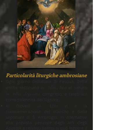
Particolarità liturgiche ambrosiane
Ogni giorno dell’ottava di Pasqua, detta
anche settimana
in Albis
, fino al sabato
in Albis depositis
compreso, è celebrato
come solennità del Signore.
Al Giovedì
in Albis
vi è la
commemorazione del transito e della
sepoltura di S. Ambrogio. In alternativa
alla prevista pericope dagli Atti degli
Apostoli e relativo Salmo, si può leggere il