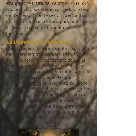
evangeliche tratte dai capitoli 14-16 di S.
Giovanni (i discorsi del congedo di Gesù
dai Discepoli) con le sezioni del Cantico
dei Cantici in cui la Sposa parla del suo
Sposo assente e ne lamenta la
lontananza.
La Domenica di Pentecoste
Questa solennità rappresenta il suggello
dell’intero tempo pasquale. L’effusione
dello Spirito è il dono elargito da Dio ai
Credenti dopo la glorificazione del suo
Unigenito e dà compimento al mistero di
salvezza realizzato nella Pasqua.
Come nelle maggiori solennità dell’anno
liturgico, la celebrazione di questo giorno
si apre con una grande liturgia vigiliare,
le cui letture veterotestamentarie
presentano l’effusione dello Spirito come
nuova teofania e dono agli uomini di una
nuova vita fonte di comunione e di
amore.