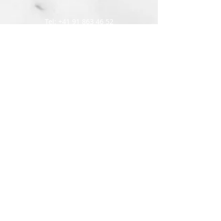
Tel: +41 91 863 46 52
Via Ca' da Löügh 44
6527 - Lodrino
Svizzera
pastoralesullaroccia@gmail.com
parrocchia.lodrino@gmail.com
parrocchia.prosito@gmail.com
© 2023 by DCH