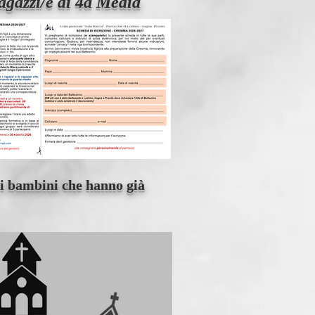
agazzi/e di 4a Media
i i bambini che hanno già