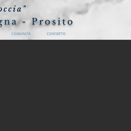
occia"
gna - Prosito
COMUNITÀ
CONTATTO