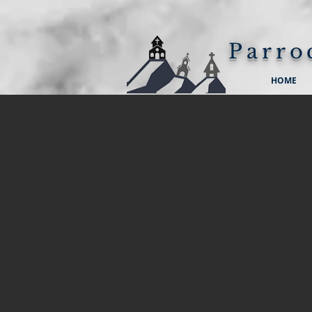
Parro
HOME