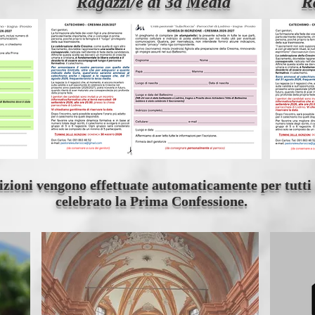
Ragazzi/e di 3a Media
R
crizioni vengono effettuate automaticamente per tutt
celebrato la Prima Confessione.