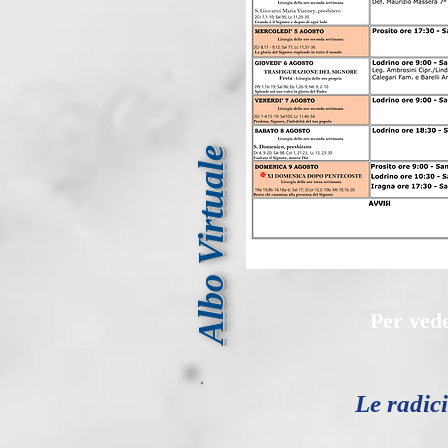
Albo Virtuale
Per vede
Le radici