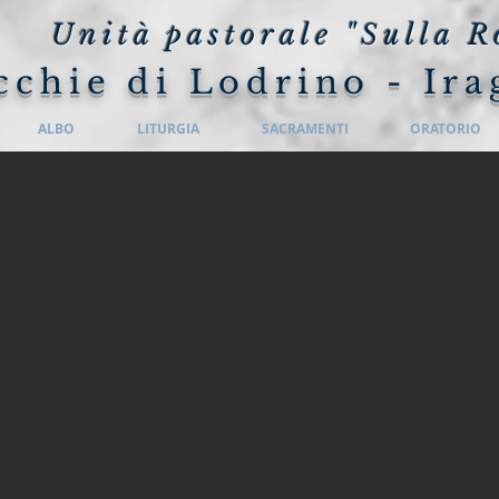
Unità pastorale "Sulla R
cchie di Lodrino - Ira
ALBO
LITURGIA
SACRAMENTI
ORATORIO