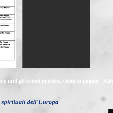
re tutti gli eventi previsti, visita la pagina "Al
 spirituali dell'Europa