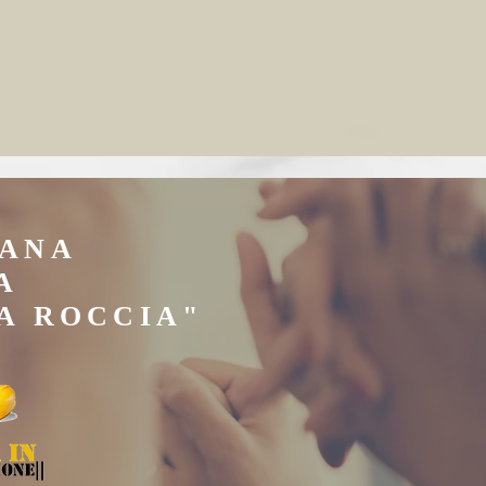
IANA
A
A ROCCIA"