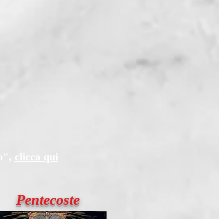
bo",
clicca qui
Pentecoste