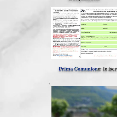
Prima Comunion
e: le is