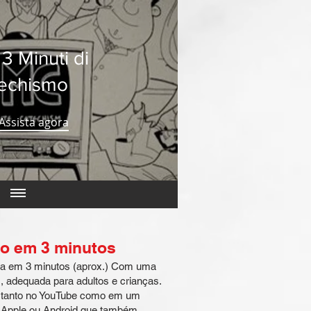
3 Minuti di
echismo
Assista agora
o em 3 minutos
ica em 3 minutos (aprox.) Com uma
s, adequada para adultos e crianças.
​​tanto no YouTube como em um
a Apple ou Android que também