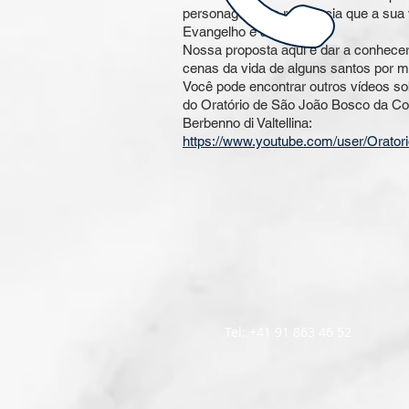
personagem e a referência que a sua
Evangelho e a fé nele.
Nossa proposta aqui é dar a conhece
cenas da vida de alguns santos por 
Você pode encontrar outros vídeos sob
do Oratório de São João Bosco da Co
Berbenno di Valtellina:
https://www.youtube.com/user/Orator
Tel: +41 91 863 46 52