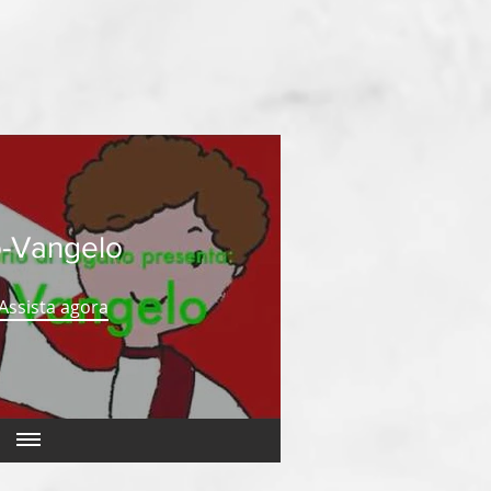
o-Vangelo
Assista agora