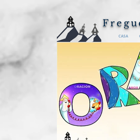
Fregu
CASA