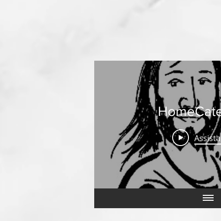
HomeCate
Assista