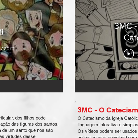
3MC - 
i
Cat
 agora
3MC - O Catecism
icular, dos filhos pode
O Catecismo da Igreja Catól
tação das figuras dos santos.
linguagem interativa e simple
a de um santo que nos são
Os vídeos podem ser usados 
s virtudes desse
aplicativo para download par