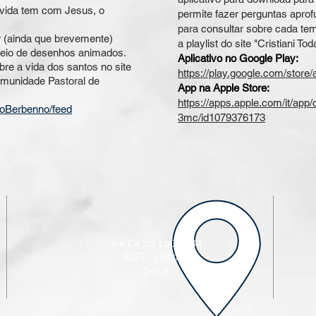
 vida tem com Jesus, o
permite fazer perguntas aprof
para consultar sobre cada te
r (ainda que brevemente)
a playlist do site "Cristiani Tod
meio de desenhos animados.
Aplicativo no Google Play:
re a vida dos santos no site
https://play.google.com/store
munidade Pastoral de
App na Apple Store:
https://apps.apple.com/it/app/
ioBerbenno/feed
3mc/id1079376173
Via Ca 'da Löügh 44
6527 - Lodrino
Suíça