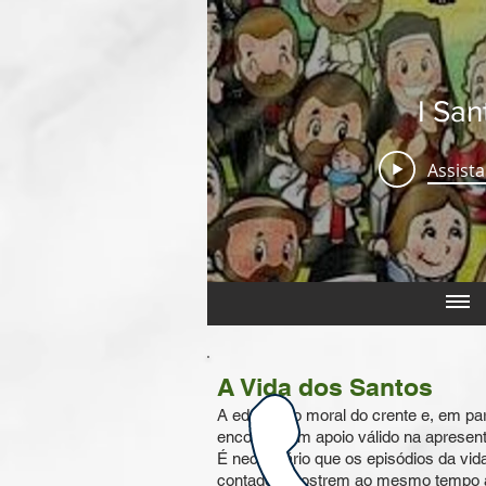
I Sant
Assista
A Vida dos Santos
A educação moral do crente e, em part
encontrar um apoio válido na apresen
É necessário que os episódios da vid
contados mostrem ao mesmo tempo a