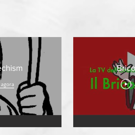
chism
Bric
 agora