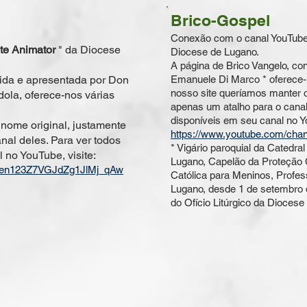
Brico-Gospel
Conexão com o canal YouTube "
ete Animator
" da Diocese
Diocese de Lugano.
A página de Brico Vangelo, co
da e apresentada por Don
Emanuele Di Marco * oferece-
nosso site queríamos manter o
rdola, oferece-nos várias
apenas um atalho para o canal
disponíveis em seu canal no Yo
nome original, justamente
https://www.youtube.com/c
nal deles. Para ver todos
* Vigário paroquial da Catedral
 no YouTube, visite:
Lugano, Capelão da Proteção C
UCen123Z7VGJdZg1JlMj_qAw
Católica para Meninos, Profes
Lugano, desde 1 de setembro 
do Ofício Litúrgico da Diocese