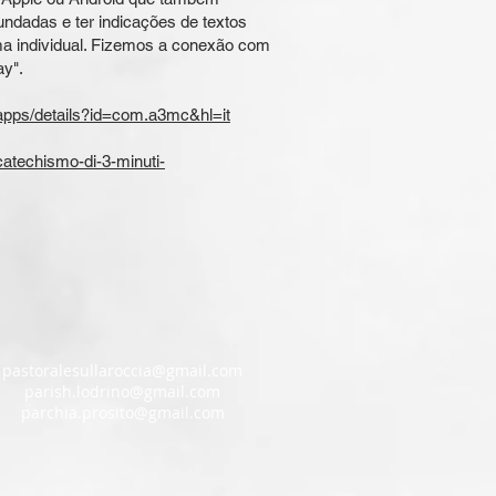
undadas e ter indicações de textos
ma individual. Fizemos a conexão com
ay".
/apps/details?id=com.a3mc&hl=it
catechismo-di-3-minuti-
pastoralesullaroccia@gmail.com
parish.lodrino@gmail.com
parchia.prosito@gmail.com