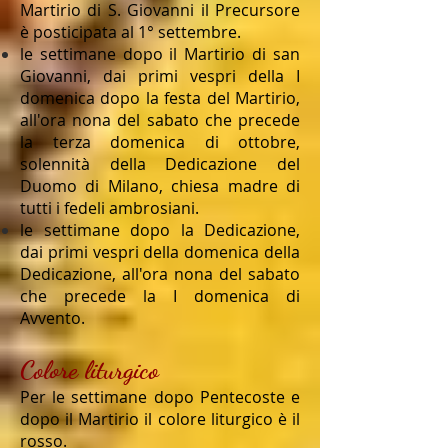
Martirio di S. Giovanni il Precursore
è posticipata al 1° settembre.
le settimane dopo il Martirio di san
Giovanni, dai primi vespri della I
domenica dopo la festa del Martirio,
all'ora nona del sabato che precede
la terza domenica di ottobre,
solennità della Dedicazione del
Duomo di Milano, chiesa madre di
tutti i fedeli ambrosiani.
le settimane dopo la Dedicazione,
dai primi vespri della domenica della
Dedicazione, all'ora nona del sabato
che precede la I domenica di
Avvento.
Colore liturgico
Per le settimane dopo Pentecoste e
dopo il Martirio il colore liturgico è il
rosso.