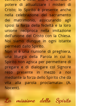
potere di attualizzare i misteri di
Cristo; lo Spirito è presente anche
nella celebrazione del sacramento
dei matrimonio, assicurando agli
sposi la forza della fedeltà e la loro
unione reciproca nella imitazione
dell’unione del Cristo con la Chiesa.
Noi siamo dunque in ogni istante
permeati dallo Spirito.
Non vi è una riunione di preghiera,
una liturgia della Parola in cui lo
Spirito non agisca per permettere di
pregare e di dialogare col Signore
reso presente in mezzo a noi
mediante la forza dello Spirito che dà
vita alla parola proclamata» (A.
Nocent).
La missione dello Spirito