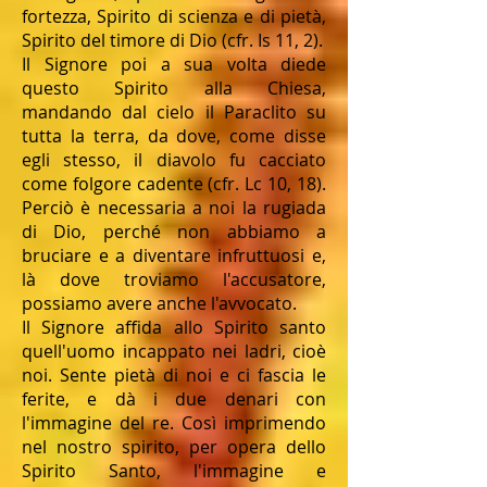
fortezza, Spirito di scienza e di pietà,
Spirito del timore di Dio (cfr. Is 11, 2).
Il Signore poi a sua volta diede
questo Spirito alla Chiesa,
mandando dal cielo il Paraclito su
tutta la terra, da dove, come disse
egli stesso, il diavolo fu cacciato
come folgore cadente (cfr. Lc 10, 18).
Perciò è necessaria a noi la rugiada
di Dio, perché non abbiamo a
bruciare e a diventare infruttuosi e,
là dove troviamo l'accusatore,
possiamo avere anche l'avvocato.
Il Signore affida allo Spirito santo
quell'uomo incappato nei ladri, cioè
noi. Sente pietà di noi e ci fascia le
ferite, e dà i due denari con
l'immagine del re. Così imprimendo
nel nostro spirito, per opera dello
Spirito Santo, l'immagine e