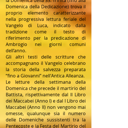
la Domenica della SS. Trinità (fino alla
Domenica della Dedicazione) trova il
proprio elemento caratterizzante
nella progressiva lettura feriale del
Vangelo di Luca, indicato dalla
tradizione come il testo di
riferimento per la predicazione di
Ambrogio nei giorni comuni
dell’anno.
Gli altri testi delle scritture che
accompagnano il Vangelo celebrano
la storia della salvezza preparata
“fino a Giovanni” nell'Antica Alleanza.
Le letture della settimana della
Domenica che precede il martirio del
Battista, rispettivamente dal II Libro
dei Maccabei (Anno I) e dal I Libro dei
Maccabei (Anno II) non vengono mai
omesse, qualunque sia il numero
delle Domeniche sussistenti tra la
Pentecoste e la Festa del Martirio del