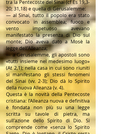
tra la Pentecoste del Sinai (cf Es 19,3-
20; 31,18) e quella di Gerusalemme:
— al Sinai, tutto il popolo era stato
convocato in assemblea; fuoco e
vento impetuoso avevano
manifestato la presenza di Dio sul
monte; Dio aveva dato a Mosè la
legge dell’Alleanza;
— a Gerusalemme, gli apostoli sono
«tutti insieme nel medesimo luogo»
(At 2,1); nella casa in cui sono riuniti
si manifestano gli stessi fenomeni
del Sinai (vv. 2-3); Dio dà lo Spirito
della nuova Alleanza (v. 4).
Questa è la novità della Pentecoste
cristiana: l’Alleanza nuova e definitiva
è fondata non più su una legge
scritta su tavole di pietra, ma
sull'azione dello Spirito di Dio. Si
comprende come «senza lo Spirito
Santo, Dio è lontano, il Cristo resta