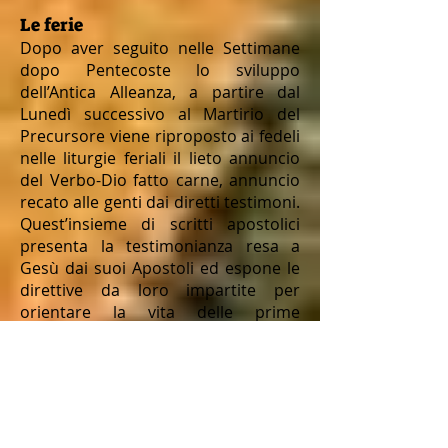
Le ferie
Dopo aver seguito nelle Settimane
dopo Pentecoste lo sviluppo
dell’Antica Alleanza, a partire dal
Lunedì successivo al Martirio del
Precursore viene riproposto ai fedeli
nelle liturgie feriali il lieto annuncio
del Verbo-Dio fatto carne, annuncio
recato alle genti dai diretti testimoni.
Quest’insieme di scritti apostolici
presenta la testimonianza resa a
Gesù dai suoi Apostoli ed espone le
direttive da loro impartite per
orientare la vita delle prime
comunità dei credenti
Le settimane dopo la
Dedicazione