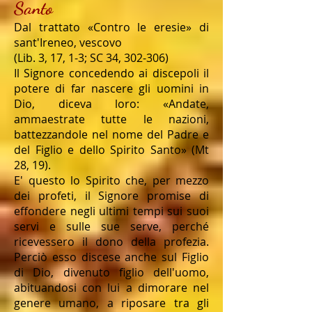
Santo
Dal trattato «Contro le eresie» di
sant'Ireneo, vescovo
(Lib. 3, 17, 1-3; SC 34, 302-306)
Il Signore concedendo ai discepoli il
potere di far nascere gli uomini in
Dio, diceva loro: «Andate,
ammaestrate tutte le nazioni,
battezzandole nel nome del Padre e
del Figlio e dello Spirito Santo» (Mt
28, 19).
E' questo lo Spirito che, per mezzo
dei profeti, il Signore promise di
effondere negli ultimi tempi sui suoi
servi e sulle sue serve, perché
ricevessero il dono della profezia.
Perciò esso discese anche sul Figlio
di Dio, divenuto figlio dell'uomo,
abituandosi con lui a dimorare nel
genere umano, a riposare tra gli