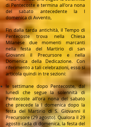
di Pentecoste e termina all'ora nona
del sabato antecedente la I
domenica di Avvento,
Fin dalla tarda antichità, il Tempo di
Pentecoste trova nella Chiesa
Milanese due momenti marcanti
nella festa del Martirio di san
Giovanni il Precursore e nella
Domenica della Dedicazione. Con
riferimento a tali celebrazioni, esso si
articola quindi in tre sezioni:
le settimane dopo Pentecoste, dal
lunedì che segue la solennità di
Pentecoste all'ora nona del sabato
che precede la I domenica dopo la
festa del Martirio di S. Giovanni il
Precursore (29 agosto). Qualora il 29
agosto cada di domenica, la festa del