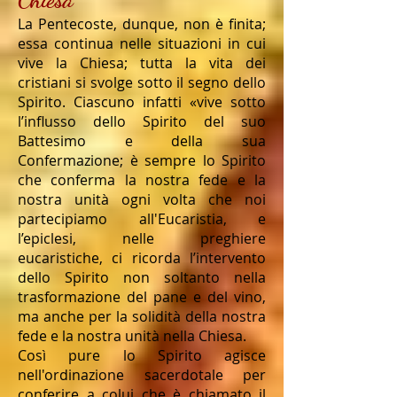
La Pentecoste, dunque, non è finita;
essa continua nelle situazioni in cui
vive la Chiesa; tutta la vita dei
cristiani si svolge sotto il segno dello
Spirito. Ciascuno infatti «vive sotto
l’influsso dello Spirito del suo
Battesimo e della sua
Confermazione; è sempre lo Spirito
che conferma la nostra fede e la
nostra unità ogni volta che noi
partecipiamo all'Eucaristia, e
l’epiclesi, nelle preghiere
eucaristiche, ci ricorda l’intervento
dello Spirito non soltanto nella
trasformazione del pane e del vino,
ma anche per la solidità della nostra
fede e la nostra unità nella Chiesa.
Così pure lo Spirito agisce
nell'ordinazione sacerdotale per
conferire a colui che è chiamato il