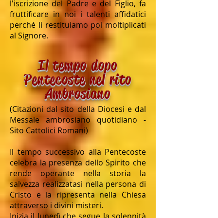
l'iscrizione del Padre e del Figlio, fa
fruttificare in noi i talenti affidatici
perché li restituiamo poi moltiplicati
al Signore.
Il tempo dopo
Pentecoste nel rito
Ambrosiano
(Citazioni dal sito della Diocesi e dal
Messale ambrosiano quotidiano -
Sito Cattolici Romani)
Il tempo successivo alla Pentecoste
celebra la presenza dello Spirito che
rende operante nella storia la
salvezza realizzatasi nella persona di
Cristo e la ripresenta nella Chiesa
attraverso i divini misteri.
Inizia il lunedì che segue la solennità