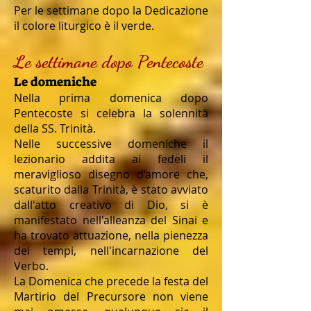
Per le settimane dopo la Dedicazione
il colore liturgico è il verde.
Le settimane dopo Pentecoste
Le domeniche
Nella prima domenica dopo
Pentecoste si celebra la solennità
della SS. Trinità.
Nelle successive domeniche il
lezionario addita ai fedeli il
meraviglioso disegno d’amore che,
scaturito dalla Trinità, è stato avviato
dall'atto creativo di Dio, si è
manifestato nell'alleanza del Sinai e
ha trovato attuazione, nella pienezza
dei tempi, nell'incarnazione del
Verbo.
La Domenica che precede la festa del
Martirio del Precursore non viene