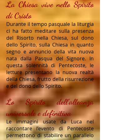
La Chiesa vive nello Spirito
di Cristo
Durante il tempo pasquale la liturgia
ci ha fatto meditare sulla presenza
del Risorto nella Chiesa, sul dono
dello Spirito, sulla Chiesa in quanto
segno e annuncio della vita nuova
nata dalla Pasqua del Signore. In
questa solennità di Pentecoste, le
letture presentano la nuova realtà
della Chiesa, frutto della risurrezione
e del dono dello Spirito.
Lo Spirito dell’alleanza
universale e definitiva
Le immagini usate da Luca nel
raccontare l’evento di Pentecoste
permettono di stabilire un parallelo