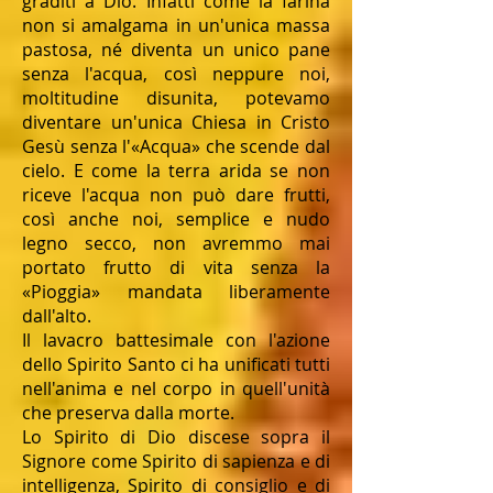
graditi a Dio. Infatti come la farina
non si amalgama in un'unica massa
pastosa, né diventa un unico pane
senza l'acqua, così neppure noi,
moltitudine disunita, potevamo
diventare un'unica Chiesa in Cristo
Gesù senza l'«Acqua» che scende dal
cielo. E come la terra arida se non
riceve l'acqua non può dare frutti,
così anche noi, semplice e nudo
legno secco, non avremmo mai
portato frutto di vita senza la
«Pioggia» mandata liberamente
dall'alto.
Il lavacro battesimale con l'azione
dello Spirito Santo ci ha unificati tutti
nell'anima e nel corpo in quell'unità
che preserva dalla morte.
Lo Spirito di Dio discese sopra il
Signore come Spirito di sapienza e di
intelligenza, Spirito di consiglio e di