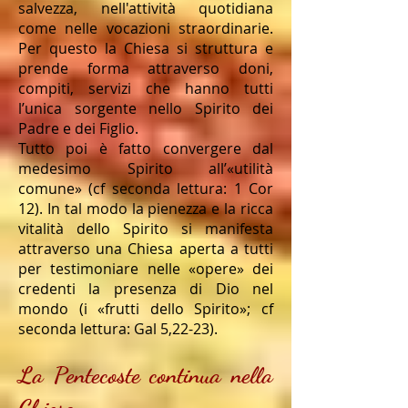
salvezza, nell'attività quotidiana
come nelle vocazioni straordinarie.
Per questo la Chiesa si struttura e
prende forma attraverso doni,
compiti, servizi che hanno tutti
l’unica sorgente nello Spirito dei
Padre e dei Figlio.
Tutto poi è fatto convergere dal
medesimo Spirito all’«utilità
comune» (cf seconda lettura: 1 Cor
12). In tal modo la pienezza e la ricca
vitalità dello Spirito si manifesta
attraverso una Chiesa aperta a tutti
per testimoniare nelle «opere» dei
credenti la presenza di Dio nel
mondo (i «frutti dello Spirito»; cf
seconda lettura: Gal 5,22-23).
La Pentecoste continua nella
Chiesa